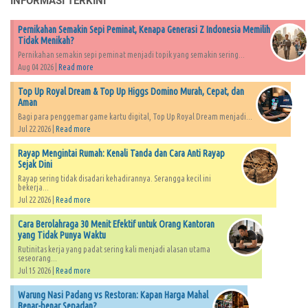
INFORMASI TERKINI
Pernikahan Semakin Sepi Peminat, Kenapa Generasi Z Indonesia Memilih
Tidak Menikah?
Pernikahan semakin sepi peminat menjadi topik yang semakin sering...
Aug 04 2026 |
Read more
Top Up Royal Dream & Top Up Higgs Domino Murah, Cepat, dan
Aman
Bagi para penggemar game kartu digital, Top Up Royal Dream menjadi...
Jul 22 2026 |
Read more
Rayap Mengintai Rumah: Kenali Tanda dan Cara Anti Rayap
Sejak Dini
Rayap sering tidak disadari kehadirannya. Serangga kecil ini
bekerja...
Jul 22 2026 |
Read more
Cara Berolahraga 30 Menit Efektif untuk Orang Kantoran
yang Tidak Punya Waktu
Rutinitas kerja yang padat sering kali menjadi alasan utama
seseorang...
Jul 15 2026 |
Read more
Warung Nasi Padang vs Restoran: Kapan Harga Mahal
Benar-benar Sepadan?