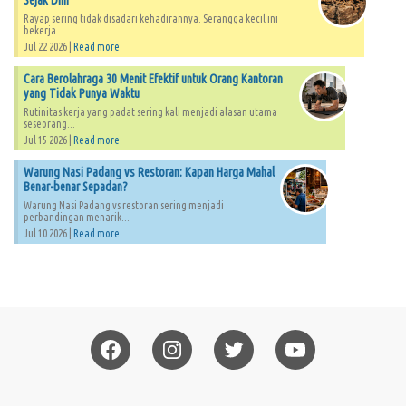
Sejak Dini
Rayap sering tidak disadari kehadirannya. Serangga kecil ini
bekerja...
Jul 22 2026 |
Read more
Cara Berolahraga 30 Menit Efektif untuk Orang Kantoran
yang Tidak Punya Waktu
Rutinitas kerja yang padat sering kali menjadi alasan utama
seseorang...
Jul 15 2026 |
Read more
Warung Nasi Padang vs Restoran: Kapan Harga Mahal
Benar-benar Sepadan?
Warung Nasi Padang vs restoran sering menjadi
perbandingan menarik...
Jul 10 2026 |
Read more