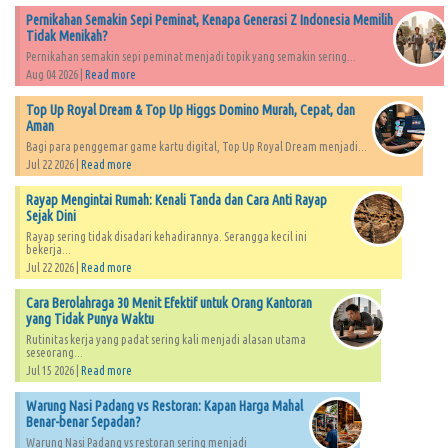
Pernikahan Semakin Sepi Peminat, Kenapa Generasi Z Indonesia Memilih
Tidak Menikah?
Pernikahan semakin sepi peminat menjadi topik yang semakin sering...
Aug 04 2026 |
Read more
Top Up Royal Dream & Top Up Higgs Domino Murah, Cepat, dan
Aman
Bagi para penggemar game kartu digital, Top Up Royal Dream menjadi...
Jul 22 2026 |
Read more
Rayap Mengintai Rumah: Kenali Tanda dan Cara Anti Rayap
Sejak Dini
Rayap sering tidak disadari kehadirannya. Serangga kecil ini
bekerja...
Jul 22 2026 |
Read more
Cara Berolahraga 30 Menit Efektif untuk Orang Kantoran
yang Tidak Punya Waktu
Rutinitas kerja yang padat sering kali menjadi alasan utama
seseorang...
Jul 15 2026 |
Read more
Warung Nasi Padang vs Restoran: Kapan Harga Mahal
Benar-benar Sepadan?
Warung Nasi Padang vs restoran sering menjadi