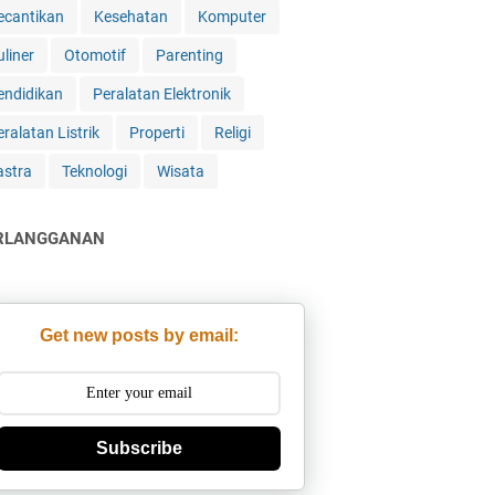
ecantikan
Kesehatan
Komputer
uliner
Otomotif
Parenting
endidikan
Peralatan Elektronik
ralatan Listrik
Properti
Religi
astra
Teknologi
Wisata
RLANGGANAN
Get new posts by email:
Subscribe