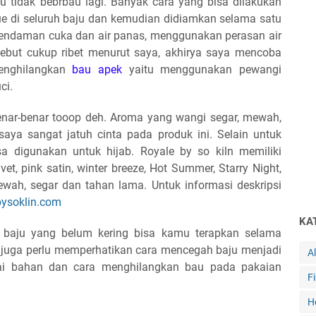
u tidak bebrbau lagi. Banyak cara yang bisa dilakukan
 di seluruh baju dan kemudian didiamkan selama satu
endaman cuka dan air panas, menggunakan perasan air
sebut cukup ribet menurut saya, akhirya saya mencoba
enghilangkan
bau apek
yaitu menggunakan pewangi
ci.
nar-benar tooop deh. Aroma yang wangi segar, mewah,
ya sangat jatuh cinta pada produk ini. Selain untuk
isa digunakan untuk hijab. Royale by so kiln memiliki
vet, pink satin, winter breeze, Hot Summer, Starry Night,
ah, segar dan tahan lama. Untuk informasi deskripsi
bysoklin.com
KA
baju yang belum kering bisa kamu terapkan selama
u juga perlu memperhatikan cara mencegah baju menjadi
A
i bahan dan cara menghilangkan bau pada pakaian
F
H