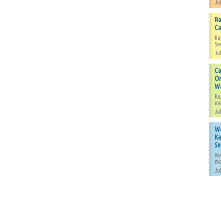
Jul
Ra
Ca
Ra
Se
Jul
Ca
Or
W
Ru
me
Jul
Wa
Ka
Se
Wa
me
Jul