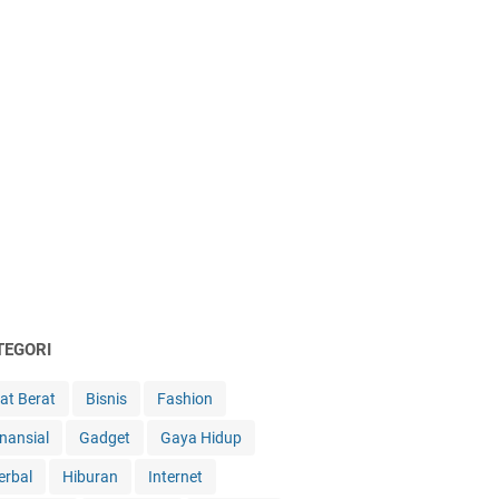
TEGORI
lat Berat
Bisnis
Fashion
inansial
Gadget
Gaya Hidup
erbal
Hiburan
Internet