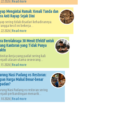
 22 2026 |
Read more
yap Mengintai Rumah: Kenali Tanda dan
ra Anti Rayap Sejak Dini
yap sering tidak disadari kehadirannya.
rangga kecil ini bekerja...
 22 2026 |
Read more
ra Berolahraga 30 Menit Efektif untuk
ang Kantoran yang Tidak Punya
aktu
tinitas kerja yang padat sering kali
njadi alasan utama seseorang...
 15 2026 |
Read more
rung Nasi Padang vs Restoran:
pan Harga Mahal Benar-benar
padan?
rung Nasi Padang vs restoran sering
njadi perbandingan menarik...
 10 2026 |
Read more