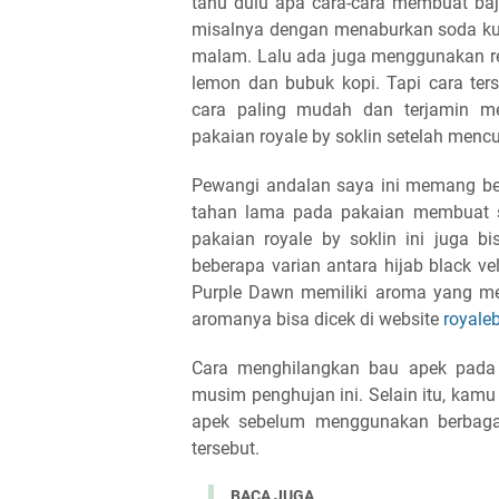
tahu dulu apa cara-cara membuat baj
misalnya dengan menaburkan soda kue
malam. Lalu ada juga menggunakan r
lemon dan bubuk kopi. Tapi cara ter
cara paling mudah dan terjamin m
pakaian royale by soklin setelah mencu
Pewangi andalan saya ini memang be
tahan lama pada pakaian membuat sa
pakaian royale by soklin ini juga b
beberapa varian antara hijab black vel
Purple Dawn memiliki aroma yang mew
aromanya bisa dicek di website
royale
Cara menghilangkan bau apek pada 
musim penghujan ini. Selain itu, kam
apek sebelum menggunakan berbaga
tersebut.
BACA JUGA