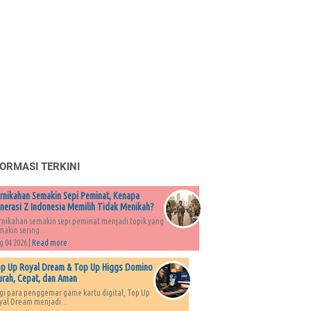
FORMASI TERKINI
rnikahan Semakin Sepi Peminat, Kenapa
nerasi Z Indonesia Memilih Tidak Menikah?
rnikahan semakin sepi peminat menjadi topik yang
makin sering...
g 04 2026 |
Read more
p Up Royal Dream & Top Up Higgs Domino
rah, Cepat, dan Aman
gi para penggemar game kartu digital, Top Up
yal Dream menjadi...