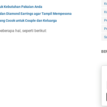
K
ntuk Kebutuhan Pakaian Anda
K
 dan Diamond Earrings agar Tampil Mempesona
P
ang Cocok untuk Couple dan Keluarga
Pe
erapa hal, seperti berikut:
S
BE