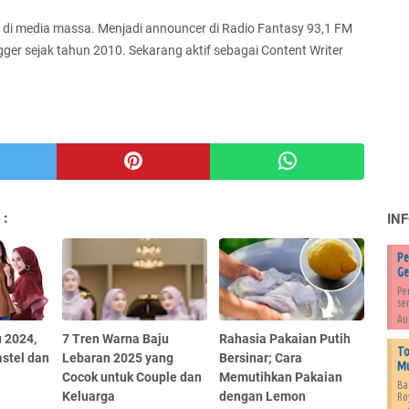
6 di media massa. Menjadi announcer di Radio Fantasy 93,1 FM
gger sejak tahun 2010. Sekarang aktif sebagai Content Writer
 :
IN
Pe
Ge
Pe
se
Au
 2024,
7 Tren Warna Baju
Rahasia Pakaian Putih
To
stel dan
Lebaran 2025 yang
Bersinar; Cara
Mu
Cocok untuk Couple dan
Memutihkan Pakaian
Ba
Keluarga
dengan Lemon
Ro