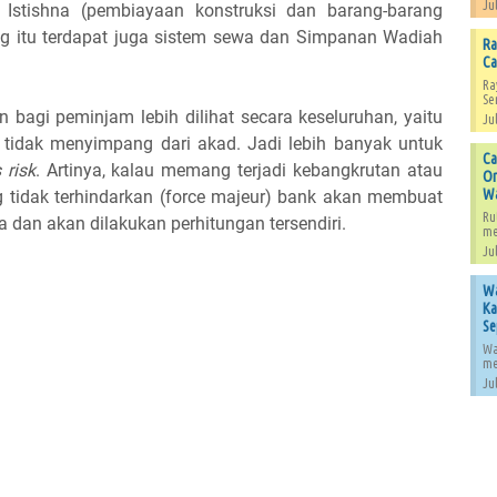
Jul
s Istishna (pembiayaan konstruksi dan barang-barang
g itu terdapat juga sistem sewa dan Simpanan Wadiah
Ra
Ca
Ra
Se
 bagi peminjam lebih dilihat secara keseluruhan, yaitu
Jul
idak menyimpang dari akad. Jadi lebih banyak untuk
Ca
 risk
. Artinya, kalau memang terjadi kebangkrutan atau
Or
W
 tidak terhindarkan (force majeur) bank akan membuat
Ru
 dan akan dilakukan perhitungan tersendiri.
me
Jul
Wa
Ka
Se
Wa
me
Jul