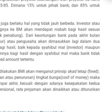
15:85. Dimana 15% untuk pihak bank, dan 85% untuk
uga berlaku hal yang tidak jauh berbeda. Investor atau
nya ke BM akan mendapat nisbah bagi hasil sesuai
uk penabung). Dari keuntungan bank pada akhir bulan
itur) atau pengusaha akan dimasukkan lagi dalam dua
bagi hasil, baik kepada syahibul mal (investor) maupun
mnya bagi hasil dengan syahibul mal maka bank tidak
ed amount tertentu.
dilakukan BMI akan menganut prinsip akad tetap (fixed).
aikan atau penurunan) tingkat bunga(cosf of money) maka
pai akhir, kecuali dengan adanya kesepakatan kedua
nsional, rate pinjaman akan dinaikkan atau diturunkan