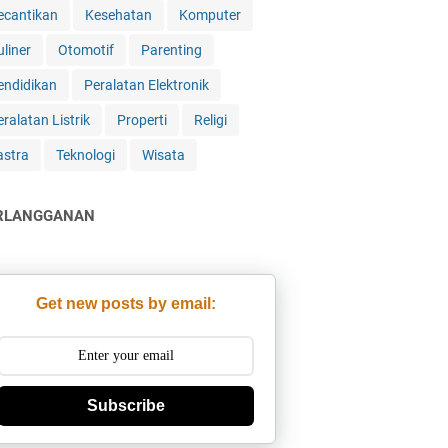
ecantikan
Kesehatan
Komputer
uliner
Otomotif
Parenting
endidikan
Peralatan Elektronik
ralatan Listrik
Properti
Religi
astra
Teknologi
Wisata
RLANGGANAN
Get new posts by email:
Subscribe