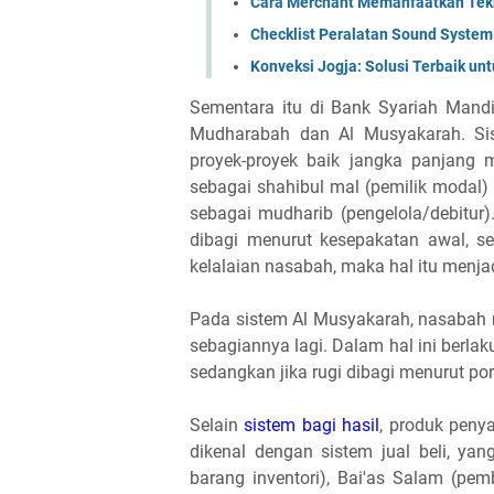
Cara Merchant Memanfaatkan Tek
Checklist Peralatan Sound Syste
Konveksi Jogja: Solusi Terbaik u
Sementara itu di Bank Syariah Mandir
Mudharabah dan Al Musyakarah. Sis
proyek-proyek baik jangka panjang 
sebagai shahibul mal (pemilik modal
sebagai mudharib (pengelola/debitur
dibagi menurut kesepakatan awal, se
kelalaian nasabah, maka hal itu menjad
Pada sistem Al Musyakarah, nasabah 
sebagiannya lagi. Dalam hal ini berla
sedangkan jika rugi dibagi menurut po
Selain
sistem bagi hasil
, produk peny
dikenal dengan sistem jual beli, ya
barang inventori), Bai'as Salam (pem