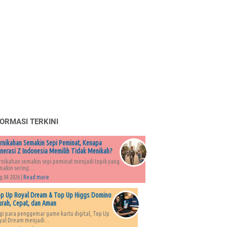
FORMASI TERKINI
rnikahan Semakin Sepi Peminat, Kenapa
nerasi Z Indonesia Memilih Tidak Menikah?
rnikahan semakin sepi peminat menjadi topik yang
makin sering...
g 04 2026 |
Read more
p Up Royal Dream & Top Up Higgs Domino
rah, Cepat, dan Aman
gi para penggemar game kartu digital, Top Up
yal Dream menjadi...