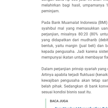
melahirkan bagi hasil, umpamanya 
peminjam.
Pada Bank Muamalat Indonesia (BMI) j
syahibul mal yang memasukkan uang
perjanjian, misalnya 80:20 (80% unt
yang didapatkan dari mudharib (deb
bentuk, yaitu margin (jual beli) dan 
kepada pengusaha. Jadi karena siste
mempunyai ikatan untuk membayar fix
Dalam perjanjian prinsip syariah yang 
Artinya apabila terjadi fluktuasi (ken
kewajiban pengusaha akan tetap sam
belah pihak. Sedangkan di bank konve
sesuai kondisi bisnis saat itu.
BACA JUGA