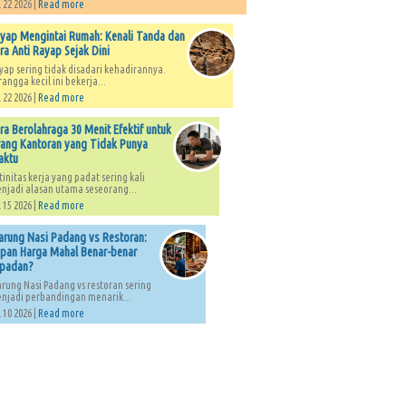
 22 2026 |
Read more
yap Mengintai Rumah: Kenali Tanda dan
ra Anti Rayap Sejak Dini
yap sering tidak disadari kehadirannya.
rangga kecil ini bekerja...
 22 2026 |
Read more
ra Berolahraga 30 Menit Efektif untuk
ang Kantoran yang Tidak Punya
aktu
tinitas kerja yang padat sering kali
njadi alasan utama seseorang...
 15 2026 |
Read more
rung Nasi Padang vs Restoran:
pan Harga Mahal Benar-benar
padan?
rung Nasi Padang vs restoran sering
njadi perbandingan menarik...
 10 2026 |
Read more