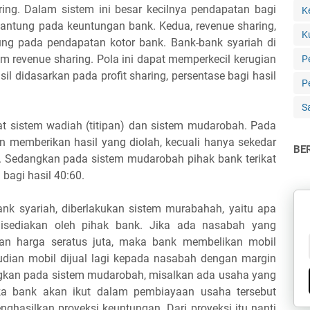
aring. Dalam sistem ini besar kecilnya pendapatan bagi
K
gantung pada keuntungan bank. Kedua, revenue sharing,
K
ung pada pendapatan kotor bank. Bank-bank syariah di
 revenue sharing. Pola ini dapat memperkecil kerugian
P
sil didasarkan pada profit sharing, persentase bagi hasil
Pe
S
pat sistem wadiah (titipan) dan sistem mudarobah. Pada
n memberikan hasil yang diolah, kecuali hanya sekedar
BE
n. Sedangkan pada sistem mudarobah pihak bank terikat
bagi hasil 40:60.
k syariah, diberlakukan sistem murabahah, yaitu apa
isediakan oleh pihak bank. Jika ada nasabah yang
an harga seratus juta, maka bank membelikan mobil
mudian mobil dijual lagi kepada nasabah dengan margin
ngkan pada sistem mudarobah, misalkan ada usaha yang
ka bank akan ikut dalam pembiayaan usaha tersebut
ghasilkan proyeksi keuntungan. Dari proyeksi itu nanti