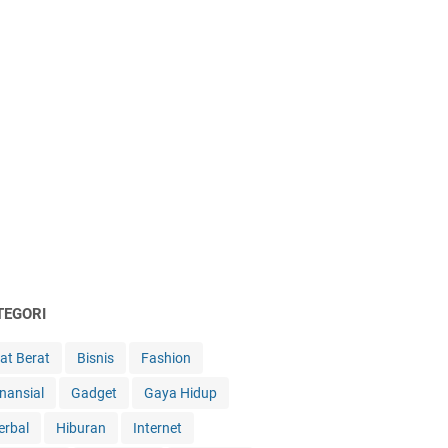
TEGORI
lat Berat
Bisnis
Fashion
inansial
Gadget
Gaya Hidup
erbal
Hiburan
Internet