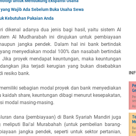
nologi untuk Mendukung Ekspansi Usaha
m yang Wajib Ada Sebelum Buka Usaha Sewa
ntuk Kebutuhan Pakaian Anda
i dikenal adanya dua jenis bagi hasil, yaitu sistem Al
tem Al Mudharabah ini dirujukan untuk pembiayaan
maupun jangka pendek. Dalam hal ini bank bertindak
) yang menyediakan modal 100% dan nasabah bertindak
). Jika proyek mendapat keuntungan, maka keuntungan
dangkan jika terjadi kerugian yang bukan disebabkan
IN
i resiko bank.
Pe
memiliki sebagian modal proyek dan bank menyediakan
Ge
ku kaidah share, keuntungan dibagi menurut kesepakatan,
Pe
se
rsi modal masing-masing.
Au
aluran dana (pembiayaan) di Bank Syariah Mandiri juga
To
Mu
ng meliputi Bai'al Murabahah (untuk pembelian barang-
Ba
biayaan jangka pendek, seperti untuk sektor pertanian,
Ro