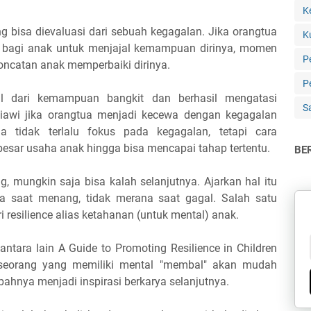
K
g bisa dievaluasi dari sebuah kegagalan. Jika orangtua
K
 bagi anak untuk menjajal kemampuan dirinya, momen
P
ncatan anak memperbaiki dirinya.
Pe
l dari kemampuan bangkit dan berhasil mengatasi
S
awi jika orangtua menjadi kecewa dengan kegagalan
ua tidak terlalu fokus pada kegagalan, tetapi cara
esar usaha anak hingga bisa mencapai tahap tertentu.
BE
, mungkin saja bisa kalah selanjutnya. Ajarkan hal itu
a saat menang, tidak merana saat gagal. Salah satu
ri resilience alias ketahanan (untuk mental) anak.
tara lain A Guide to Promoting Resilience in Children
seseorang yang memiliki mental "membal" akan mudah
hnya menjadi inspirasi berkarya selanjutnya.