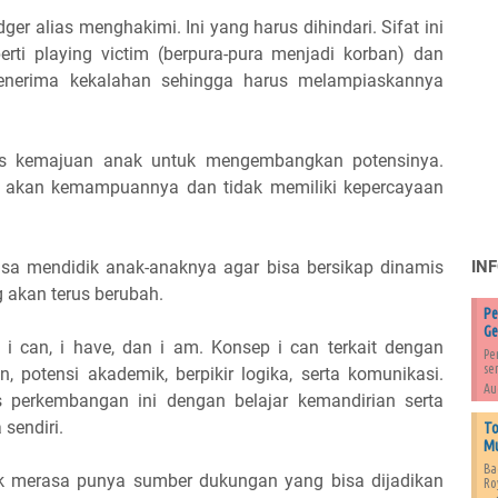
r alias menghakimi. Ini yang harus dihindari. Sifat ini
erti playing victim (berpura-pura menjadi korban) dan
enerima kekalahan sehingga harus melampiaskannya
es kemajuan anak untuk mengembangkan potensinya.
n akan kemampuannya dan tidak memiliki kepercayaan
bisa mendidik anak-anaknya agar bisa bersikap dinamis
IN
 akan terus berubah.
Pe
Ge
i i can, i have, dan i am. Konsep i can terkait dengan
Pe
se
 potensi akademik, berpikir logika, serta komunikasi.
Au
s perkembangan ini dengan belajar kemandirian serta
sendiri.
To
Mu
Ba
k merasa punya sumber dukungan yang bisa dijadikan
Ro