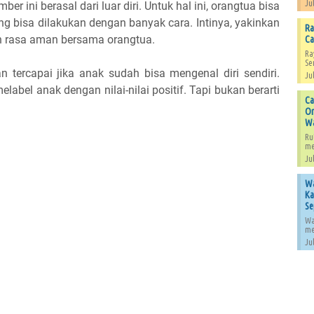
Jul
r ini berasal dari luar diri. Untuk hal ini, orangtua bisa
 bisa dilakukan dengan banyak cara. Intinya, yakinkan
Ra
 rasa aman bersama orangtua.
Ca
Ra
Se
n tercapai jika anak sudah bisa mengenal diri sendiri.
Jul
abel anak dengan nilai-nilai positif. Tapi bukan berarti
Ca
Or
W
Ru
me
Jul
Wa
Ka
Se
Wa
me
Jul