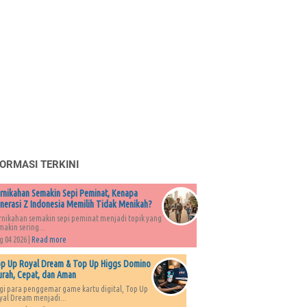
FORMASI TERKINI
rnikahan Semakin Sepi Peminat, Kenapa
nerasi Z Indonesia Memilih Tidak Menikah?
rnikahan semakin sepi peminat menjadi topik yang
makin sering...
g 04 2026 |
Read more
p Up Royal Dream & Top Up Higgs Domino
rah, Cepat, dan Aman
gi para penggemar game kartu digital, Top Up
yal Dream menjadi...