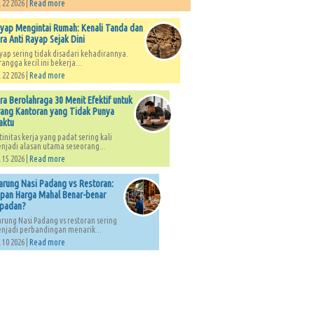
 22 2026 |
Read more
yap Mengintai Rumah: Kenali Tanda dan
ra Anti Rayap Sejak Dini
yap sering tidak disadari kehadirannya.
rangga kecil ini bekerja...
 22 2026 |
Read more
ra Berolahraga 30 Menit Efektif untuk
ang Kantoran yang Tidak Punya
aktu
tinitas kerja yang padat sering kali
njadi alasan utama seseorang...
 15 2026 |
Read more
rung Nasi Padang vs Restoran:
pan Harga Mahal Benar-benar
padan?
rung Nasi Padang vs restoran sering
njadi perbandingan menarik...
 10 2026 |
Read more