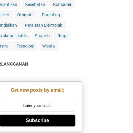
ecantikan
Kesehatan
Komputer
uliner
Otomotif
Parenting
endidikan
Peralatan Elektronik
ralatan Listrik
Properti
Religi
astra
Teknologi
Wisata
RLANGGANAN
Get new posts by email:
Subscribe