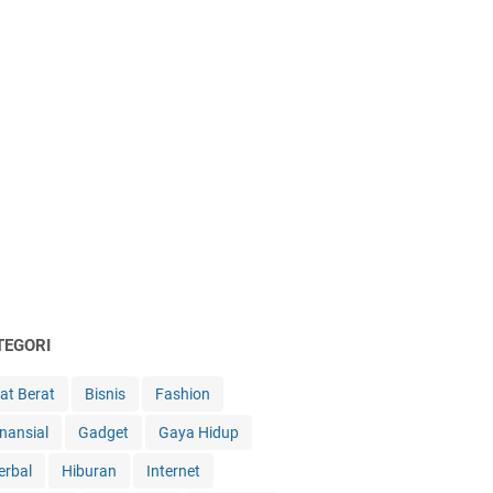
TEGORI
lat Berat
Bisnis
Fashion
inansial
Gadget
Gaya Hidup
erbal
Hiburan
Internet