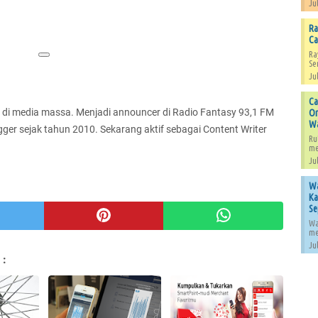
Jul
Ra
Ca
Ra
Se
Jul
Ca
6 di media massa. Menjadi announcer di Radio Fantasy 93,1 FM
Or
W
gger sejak tahun 2010. Sekarang aktif sebagai Content Writer
Ru
me
Jul
Wa
Ka
Se
Wa
me
Jul
 :