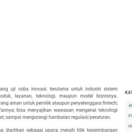
ng uji coba inovasi, terutama untuk industri sistem
KA
duk, layanan, teknologi, maupun model bisnisnya.
ang aman untuk pemilik ataupun penyelenggara fintech;
A
ifannya; bisa menyajikan wawasan mengenai teknologi
F
t; sampai mengurangi hambatan regulasi/peraturan.
H
isa diartikan sebagai upaya meraih titik keseimbangan