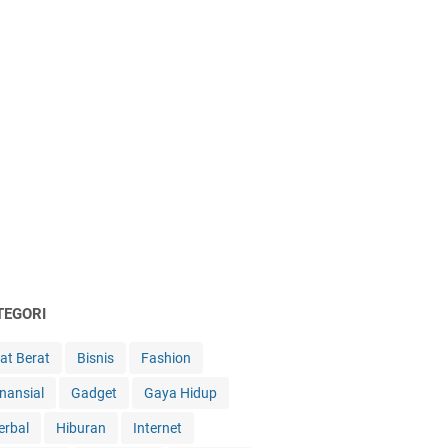
TEGORI
lat Berat
Bisnis
Fashion
inansial
Gadget
Gaya Hidup
erbal
Hiburan
Internet