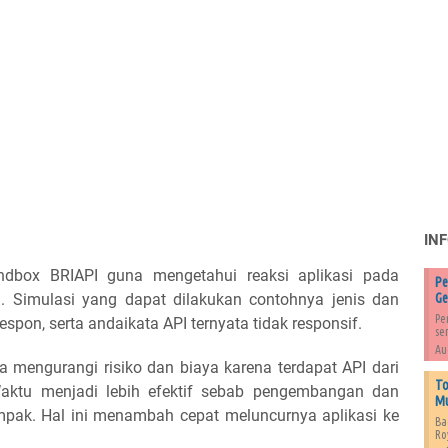
IN
box BRIAPI guna mengetahui reaksi aplikasi pada
Pe
. Simulasi yang dapat dilakukan contohnya jenis dan
Ge
Pe
pon, serta andaikata API ternyata tidak responsif.
se
Au
 mengurangi risiko dan biaya karena terdapat API dari
To
Waktu menjadi lebih efektif sebab pengembangan dan
Mu
empak. Hal ini menambah cepat meluncurnya aplikasi ke
Ba
Ro