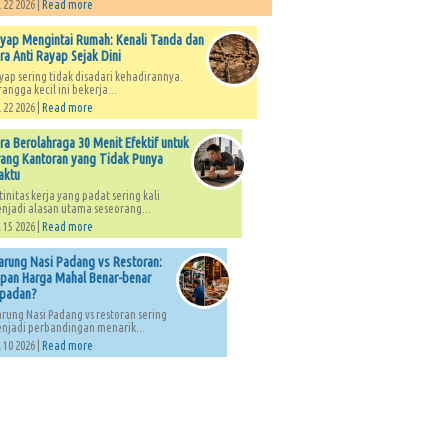
 22 2026 |
Read more
yap Mengintai Rumah: Kenali Tanda dan
ra Anti Rayap Sejak Dini
yap sering tidak disadari kehadirannya.
rangga kecil ini bekerja...
 22 2026 |
Read more
ra Berolahraga 30 Menit Efektif untuk
ang Kantoran yang Tidak Punya
aktu
tinitas kerja yang padat sering kali
njadi alasan utama seseorang...
 15 2026 |
Read more
rung Nasi Padang vs Restoran:
pan Harga Mahal Benar-benar
padan?
rung Nasi Padang vs restoran sering
njadi perbandingan menarik...
 10 2026 |
Read more