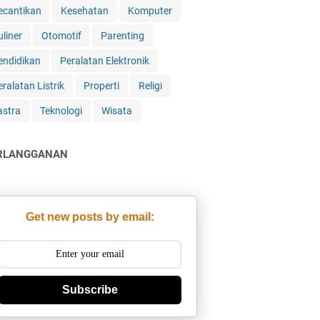
ecantikan
Kesehatan
Komputer
uliner
Otomotif
Parenting
endidikan
Peralatan Elektronik
ralatan Listrik
Properti
Religi
astra
Teknologi
Wisata
RLANGGANAN
Get new posts by email:
Subscribe