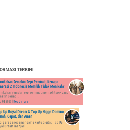
FORMASI TERKINI
rnikahan Semakin Sepi Peminat, Kenapa
nerasi Z Indonesia Memilih Tidak Menikah?
rnikahan semakin sepi peminat menjadi topik yang
makin sering...
g 04 2026 |
Read more
p Up Royal Dream & Top Up Higgs Domino
rah, Cepat, dan Aman
gi para penggemar game kartu digital, Top Up
yal Dream menjadi...