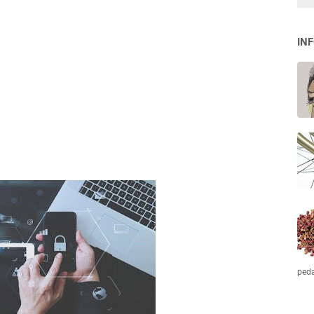
IN
ped