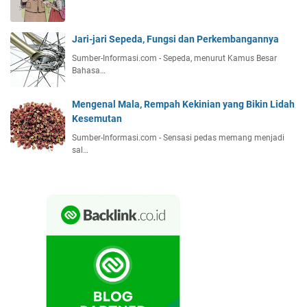
Jari-jari Sepeda, Fungsi dan Perkembangannya
Sumber-Informasi.com - Sepeda, menurut Kamus Besar
Bahasa…
Mengenal Mala, Rempah Kekinian yang Bikin Lidah
Kesemutan
Sumber-Informasi.com - Sensasi pedas memang menjadi
sal…