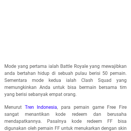
Mode yang pertama ialah Battle Royale yang mewajibkan
anda bertahan hidup di sebuah pulau berisi 50 pemain.
Sementara mode kedua ialah Clash Squad yang
memungkinkan Anda untuk bisa bermain bersama tim
yang berisi sebanyak empat orang.
Menurut
Tren Indonesia
, para pemain game Free Fire
sangat menantikan kode redeem dan berusaha
mendapatkannya. Pasalnya kode redeem FF bisa
digunakan oleh pemain FF untuk menukarkan dengan skin