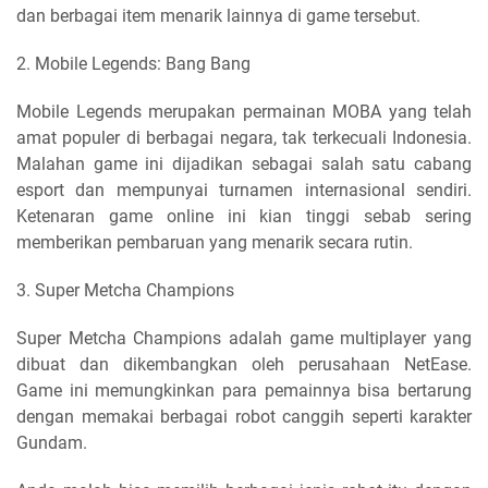
dan berbagai item menarik lainnya di game tersebut.
2. Mobile Legends: Bang Bang
Mobile Legends merupakan permainan MOBA yang telah
amat populer di berbagai negara, tak terkecuali Indonesia.
Malahan game ini dijadikan sebagai salah satu cabang
esport dan mempunyai turnamen internasional sendiri.
Ketenaran game online ini kian tinggi sebab sering
memberikan pembaruan yang menarik secara rutin.
3. Super Metcha Champions
Super Metcha Champions adalah game multiplayer yang
dibuat dan dikembangkan oleh perusahaan NetEase.
Game ini memungkinkan para pemainnya bisa bertarung
dengan memakai berbagai robot canggih seperti karakter
Gundam.