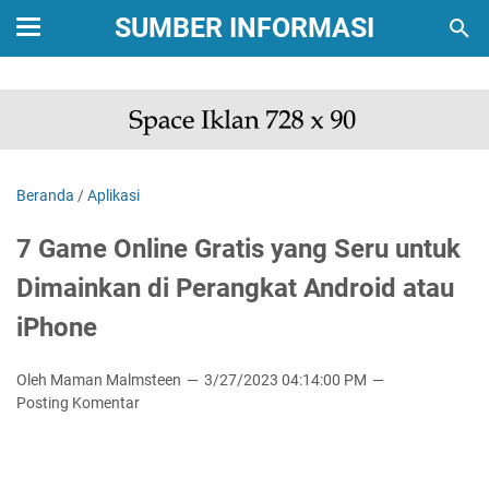
SUMBER INFORMASI
Beranda
/
Aplikasi
7 Game Online Gratis yang Seru untuk
Dimainkan di Perangkat Android atau
iPhone
Oleh Maman Malmsteen
3/27/2023 04:14:00 PM
Posting Komentar