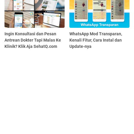
Ingin Konsultasi dan Pesan
WhatsApp Mod Transparan,
Antrean Dokter Tapi Malas Ke
Kenali Fitur, Cara Instal dan
Klinik? Klik Aja SehatQ.com
Update-nya