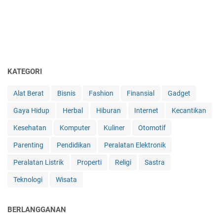
KATEGORI
Alat Berat
Bisnis
Fashion
Finansial
Gadget
Gaya Hidup
Herbal
Hiburan
Internet
Kecantikan
Kesehatan
Komputer
Kuliner
Otomotif
Parenting
Pendidikan
Peralatan Elektronik
Peralatan Listrik
Properti
Religi
Sastra
Teknologi
Wisata
BERLANGGANAN