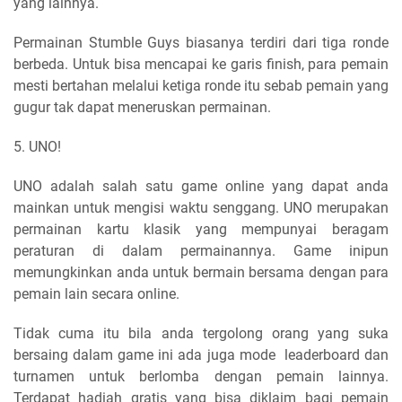
yang lainnya.
Permainan Stumble Guys biasanya terdiri dari tiga ronde
berbeda. Untuk bisa mencapai ke garis finish, para pemain
mesti bertahan melalui ketiga ronde itu sebab pemain yang
gugur tak dapat meneruskan permainan.
5. UNO!
UNO adalah salah satu game online yang dapat anda
mainkan untuk mengisi waktu senggang. UNO merupakan
permainan kartu klasik yang mempunyai beragam
peraturan di dalam permainannya. Game inipun
memungkinkan anda untuk bermain bersama dengan para
pemain lain secara online.
Tidak cuma itu bila anda tergolong orang yang suka
bersaing dalam game ini ada juga mode leaderboard dan
turnamen untuk berlomba dengan pemain lainnya.
Terdapat hadiah gratis yang bisa diklaim bagi pemain